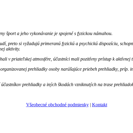
tívny šport a jeho vykonávanie je spojené s fyzickou námahou.
 ľudí, preto si vyžadujú primeranú fyzickú a psychickú dispozíciu, sch
ej aktivity.
v priateľskej atmosfére, účastníci mali pozitívny prístup k aktívnej t
 organizovanej prehliadky osoby narúšajúce priebeh prehliadky, príp.
účastníkov prehliadky a iných škodách vzniknutých na trase prehliad
Všeobecné obchodné podmienky
|
Kontakt