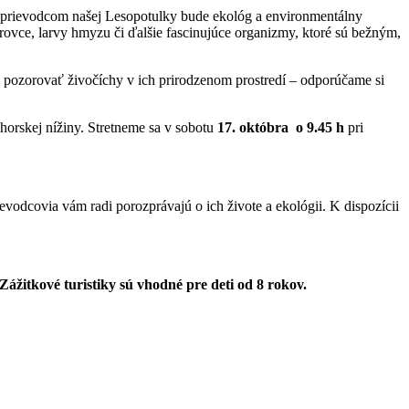
y. Sprievodcom našej Lesopotulky bude ekológ a environmentálny
rovce, larvy hmyzu či ďalšie fascinujúce organizmy, ktoré sú bežným,
 pozorovať živočíchy v ich prirodzenom prostredí – odporúčame si
áhorskej nížiny. Stretneme sa v sobotu
17. októbra o 9.45 h
pri
odcovia vám radi porozprávajú o ich živote a ekológii. K dispozícii
Zážitkové turistiky sú vhodné pre deti od 8 rokov.