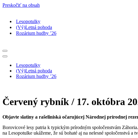
Preskočiť na obsah
Lesopotulky
(Vý)Letná pohoda
Rozárium hudby ’26
Menu
navigácie
Menu
navigácie
Lesopotulky
(Vý)Letná pohoda
Rozárium hudby ’26
Červený rybník / 17. októbra 20
Objavte slatiny a rašeliniská očarujúcej Národnej prírodnej re
Borovicové lesy patria k typickým prírodným spoločenstvám Záhoria. 
na Lesopotulke ukážeme, že sú bohaté aj na nelesné spoločenstvá a t