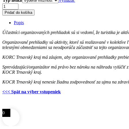
Typ lístka
Vymazať
množstvo
Červený
Pridať do košíka
rybník
/
Popis
17.
októbra
Účastníci organizovaných prehliadok sú si vedomí, že turistika je ak
2026
o
Organizované prehliadky sú aktivity, ktoré sú realizované v kolektíve
10.00
telesnými obmedzeniami sa neodporúča zúčastniť sa tejto organizovan
h
KORC Trnavský kraj má záujem, aby organizované prehliadky prebiehali 
Sprevádzajúci/organizátor má právo bez nároku na náhradu vylúčiť z
KOCR Trnavský kraj.
KOCR Trnavský kraj nenesie žiadnu zodpovednosť za ujmu na zdraví 
<<< Spät na výber vstupeniek
0