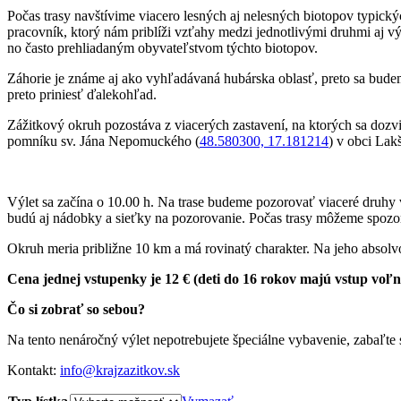
Počas trasy navštívime viacero lesných aj nelesných biotopov typický
pracovník, ktorý nám priblíži vzťahy medzi jednotlivými druhmi aj v
no často prehliadaným obyvateľstvom týchto biotopov.
Záhorie je známe aj ako vyhľadávaná hubárska oblasť, preto sa bude
preto priniesť ďalekohľad.
Zážitkový okruh pozostáva z viacerých zastavení, na ktorých sa dozvie
pomníku sv. Jána Nepomuckého (
48.580300, 17.181214
) v obci Lak
Výlet sa začína o 10.00 h. Na trase budeme pozorovať viaceré druhy
budú aj nádobky a sieťky na pozorovanie. Počas trasy môžeme spozoro
Okruh meria približne 10 km a má rovinatý charakter. Na jeho absolvo
Cena jednej vstupenky je 12 € (deti do 16 rokov majú vstup voľný
Čo si zobrať so sebou?
Na tento nenáročný výlet nepotrebujete špeciálne vybavenie, zabaľte 
Kontakt:
info@krajzazitkov.sk