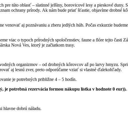
ch pre túto oblasť – slatinné jelšiny, borovicové lesy a pieskové dun
ýznam ochrany prírody. Ak nám bude priať šťastie, objavíme drobné kô
me venovať aj poznávaniu a zberu jedlých húb. Počas exkurzie budeme
me viac o typoch prírodných spoločenstiev, faune a flóre tejto časti Z
šárska Nová Ves, ktorý je začiatkom trasy.
 vodných organizmov – od drobných kôrovcov až po larvy hmyzu. Spriev
vať aj lesnú zver, preto odporúčame vziať si vlastné ďalekohľady.
vanie je potrebných približne 4 – 5 hodín.
, je potrebná rezervácia formou nákupu lístka v hodnote 0 eur)). 
si hlavne dobrú náladu.