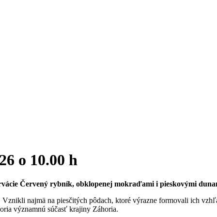
26 o 10.00 h
zervácie Červený rybník, obklopenej mokraďami i pieskovými duna
Vznikli najmä na piesčitých pôdach, ktoré výrazne formovali ich vzhľ
voria významnú súčasť krajiny Záhoria.